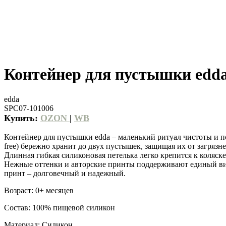
Контейнер для пустышки edda
edda
SPC07-101006
Купить:
OZON
|
WB
Контейнер для пустышки edda – маленький ритуал чистоты и п
free) бережно хранит до двух пустышек, защищая их от загряз
Длинная гибкая силиконовая петелька легко крепится к коляске
Нежные оттенки и авторские принты поддерживают единый виз
принт – долговечный и надежный.
Возраст: 0+ месяцев
Состав: 100% пищевой силикон
Материал: Силикон