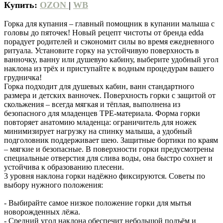
Купить:
OZON
|
WB
Горка для купания – главный помощник в купании малыша с
головы до пяточек! Новый рецепт чистоты от бренда edda
порадует родителей и сэкономит силы во время ежедневного
ритуала. Установите горку на устойчивую поверхность в
ванночку, ванну или душевую кабину, выберите удобный угол
наклона из трёх и приступайте к водным процедурам вашего
грудничка!
Горка подходит для душевых кабин, ванн стандартного
размера и детских ванночек. Поверхность горки с защитой от
скольжения – всегда мягкая и тёплая, выполнена из
безопасного для младенцев TPE-материала. Форма горки
повторяет анатомию младенца: ограничитель для ножек
минимизирует нагрузку на спинку малыша, а удобный
подголовник поддерживает шею. Защитные бортики по краям
– мягкие и безопасные. В поверхности горки предусмотрены
специальные отверстия для слива воды, она быстро сохнет и
устойчива к образованию плесени.
3 уровня наклона горки надёжно фиксируются. Советы по
выбору нужного положения:
- Выбирайте самое низкое положение горки для мытья
новорожденных лёжа.
- Средний угол наклона обеспечит небольшой подъём и