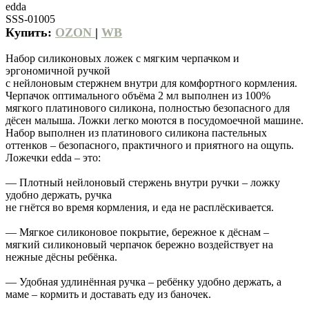
edda
SSS-01005
Купить:
OZON
|
WB
Набор силиконовых ложек с мягким черпачком и
эргономичной ручкой
с нейлоновым стержнем внутри для комфортного кормления.
Черпачок оптимального объёма 2 мл выполнен из 100%
мягкого платинового силикона, полностью безопасного для
дёсен малыша. Ложки легко моются в посудомоечной машине.
Набор выполнен из платинового силикона пастельных
оттенков – безопасного, практичного и приятного на ощупь.
Ложечки edda – это:
— Плотный нейлоновый стержень внутри ручки – ложку
удобно держать, ручка
не гнётся во время кормления, и еда не расплёскивается.
— Мягкое силиконовое покрытие, бережное к дёснам –
мягкий силиконовый черпачок бережно воздействует на
нежные дёсны ребёнка.
— Удобная удлинённая ручка – ребёнку удобно держать, а
маме – кормить и доставать еду из баночек.