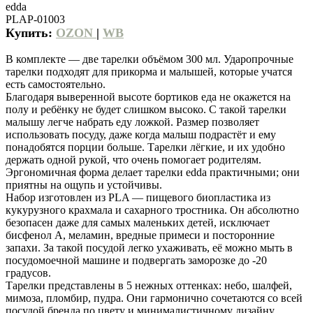
edda
PLAP-01003
Купить:
OZON
|
WB
В комплекте — две тарелки объёмом 300 мл. Ударопрочные
тарелки подходят для прикорма и малышей, которые учатся
есть самостоятельно.
Благодаря выверенной высоте бортиков еда не окажется на
полу и ребёнку не будет слишком высоко. С такой тарелки
малышу легче набрать еду ложкой. Размер позволяет
использовать посуду, даже когда малыш подрастёт и ему
понадобятся порции больше. Тарелки лёгкие, и их удобно
держать одной рукой, что очень помогает родителям.
Эргономичная форма делает тарелки edda практичными; они
приятны на ощупь и устойчивы.
Набор изготовлен из PLA — пищевого биопластика из
кукурузного крахмала и сахарного тростника. Он абсолютно
безопасен даже для самых маленьких детей, исключает
бисфенол А, меламин, вредные примеси и посторонние
запахи. За такой посудой легко ухаживать, её можно мыть в
посудомоечной машине и подвергать заморозке до -20
градусов.
Тарелки представлены в 5 нежных оттенках: небо, шалфей,
мимоза, пломбир, пудра. Они гармонично сочетаются со всей
посудой бренда по цвету и минималистичному дизайну.