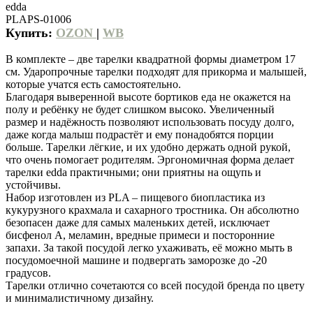
edda
PLAPS-01006
Купить:
OZON
|
WB
В комплекте – две тарелки квадратной формы диаметром 17
см. Ударопрочные тарелки подходят для прикорма и малышей,
которые учатся есть самостоятельно.
Благодаря выверенной высоте бортиков еда не окажется на
полу и ребёнку не будет слишком высоко. Увеличенный
размер и надёжность позволяют использовать посуду долго,
даже когда малыш подрастёт и ему понадобятся порции
больше. Тарелки лёгкие, и их удобно держать одной рукой,
что очень помогает родителям. Эргономичная форма делает
тарелки edda практичными; они приятны на ощупь и
устойчивы.
Набор изготовлен из PLA – пищевого биопластика из
кукурузного крахмала и сахарного тростника. Он абсолютно
безопасен даже для самых маленьких детей, исключает
бисфенол А, меламин, вредные примеси и посторонние
запахи. За такой посудой легко ухаживать, её можно мыть в
посудомоечной машине и подвергать заморозке до -20
градусов.
Тарелки отлично сочетаются со всей посудой бренда по цвету
и минималистичному дизайну.