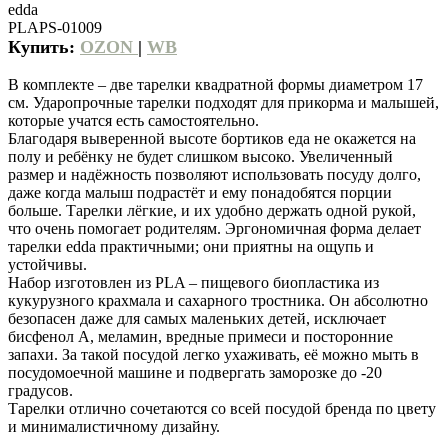
edda
PLAPS-01009
Купить:
OZON
|
WB
В комплекте – две тарелки квадратной формы диаметром 17
см. Ударопрочные тарелки подходят для прикорма и малышей,
которые учатся есть самостоятельно.
Благодаря выверенной высоте бортиков еда не окажется на
полу и ребёнку не будет слишком высоко. Увеличенный
размер и надёжность позволяют использовать посуду долго,
даже когда малыш подрастёт и ему понадобятся порции
больше. Тарелки лёгкие, и их удобно держать одной рукой,
что очень помогает родителям. Эргономичная форма делает
тарелки edda практичными; они приятны на ощупь и
устойчивы.
Набор изготовлен из PLA – пищевого биопластика из
кукурузного крахмала и сахарного тростника. Он абсолютно
безопасен даже для самых маленьких детей, исключает
бисфенол А, меламин, вредные примеси и посторонние
запахи. За такой посудой легко ухаживать, её можно мыть в
посудомоечной машине и подвергать заморозке до -20
градусов.
Тарелки отлично сочетаются со всей посудой бренда по цвету
и минималистичному дизайну.