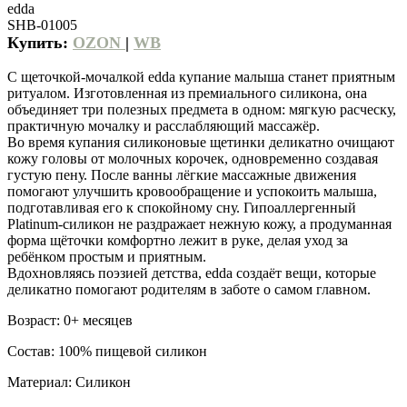
edda
SHB-01005
Купить:
OZON
|
WB
С щеточкой-мочалкой edda купание малыша станет приятным
ритуалом. Изготовленная из премиального силикона, она
объединяет три полезных предмета в одном: мягкую расческу,
практичную мочалку и расслабляющий массажёр.
Во время купания силиконовые щетинки деликатно очищают
кожу головы от молочных корочек, одновременно создавая
густую пену. После ванны лёгкие массажные движения
помогают улучшить кровообращение и успокоить малыша,
подготавливая его к спокойному сну. Гипоаллергенный
Platinum-силикон не раздражает нежную кожу, а продуманная
форма щёточки комфортно лежит в руке, делая уход за
ребёнком простым и приятным.
Вдохновляясь поэзией детства, edda создаёт вещи, которые
деликатно помогают родителям в заботе о самом главном.
Возраст: 0+ месяцев
Состав: 100% пищевой силикон
Материал: Силикон