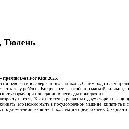
, Тюлень
премии Best For Kids 2025.
из пищевого гипоаллергенного силикона. С ним родителям прощ
гает к телу ребёнка. Вокруг шеи — особенно мягкий силикон, 
ранять форму при попадании в него еды и жидкости.
зрасту и росту. Края петелек укреплены с двух сторон и защищ
ухаживать, его можно мыть в посудомоечной машине, кипятить и 
 посудомоечной машине. В коллекции представлены 6 вариантов