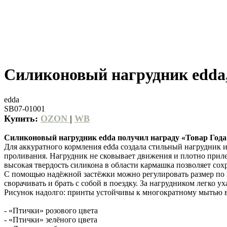
Силиконовый нагрудник edda
edda
SB07-01001
Купить:
OZON
|
WB
Силиконовый нагрудник edda получил награду «Товар Года» 
Для аккуратного кормления edda создала стильный нагрудник 
проливания. Нагрудник не сковывает движения и плотно приле
высокая твердость силикона в области кармашка позволяет сох
С помощью надёжной застёжки можно регулировать размер по во
сворачивать и брать с собой в поездку. За нагрудником легко 
Рисунок надолго: принты устойчивы к многократному мытью в
- «Птички» розового цвета
- «Птички» зелёного цвета