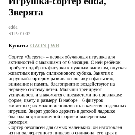
Игрушка-сортер edda,
Зверята
edda
STP-01002
Купить:
OZON
|
WB
Сортер «Зверята» – первая обучающая игрушка для
активностей с малышами от 6 месяцев. С ней ребёнок
пробует подобрать фигурки к нужным выемкам, опуская
животных внутрь силиконового кубика. Занятия с
игрушкой-сортером развивают логику и фантазию,
внимание и память, благоприятно воздействуют на
нервную систему детей. Малыши тренируют
усидчивость и знакомятся с предметами по признакам:
форме, цвету и размеру. В наборе – 6 фигурок
животных; их можно использовать в качестве отдельных
игрушек. Зверят удобно держать в детской ладошке
благодаря эргономичной форме и выверенным
размерам.
Сортер безопасен для самых маленьких: он изготовлен
из гипоаллергенного пищевого силикона, его края и