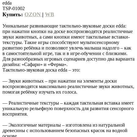
edda
TSP-01002
Купить:
OZON
|
WB
Уникальные развивающие тактильно-звуковые доски edda:
при нажатии кнопки на доске воспроизводятся реалистичные
звуки животных, а сами кнопки имеют тактильные вставки-
текстуры. Такие игры способствуют мультисенсорному
развитию ребёнка и позволяют увлечь малыша надолго – как
в самостоятельной игре, так и в игре-обучении с близкими.
Для разнообразных игровых сценариев доступно два варианта
дизайна: «Сафари» и «Ферма».
Тактильно-звуковая доска edda – это:
— Звуки животных – при нажатии на элементы доски
воспроизводятся максимально реалистичные звуки животных,
помогая ребёнку изучать их голоса.
— Реалистичные текстуры – каждая тактильная вставка имеет
уникальную рельефную поверхность для развития сенсорного
восприятия.
— Экологичные материалы – изготовлена из натуральной
древесины с использованием безопасных красок на водной
основе.