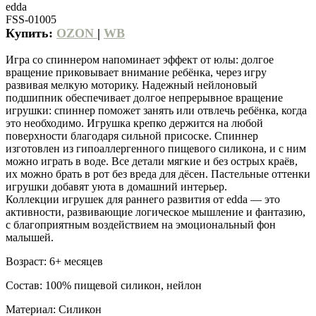
edda
FSS-01005
Купить:
OZON
|
WB
Игра со спиннером напоминает эффект от юлы: долгое
вращение приковывает внимание ребёнка, через игру
развивая мелкую моторику. Надежный нейлоновый
подшипник обеспечивает долгое непрерывное вращение
игрушки: спиннер поможет занять или отвлечь ребёнка, когда
это необходимо. Игрушка крепко держится на любой
поверхности благодаря сильной присоске. Спиннер
изготовлен из гипоаллергенного пищевого силикона, и с ним
можно играть в воде. Все детали мягкие и без острых краёв,
их можно брать в рот без вреда для дёсен. Пастельные оттенки
игрушки добавят уюта в домашний интерьер.
Коллекции игрушек для раннего развития от edda — это
активности, развивающие логическое мышление и фантазию,
с благоприятным воздействием на эмоциональный фон
малышей.
Возраст: 6+ месяцев
Состав: 100% пищевой силикон, нейлон
Материал: Силикон