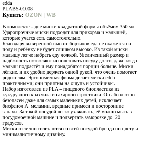
edda
PLABS-01008
Купить:
OZON
|
WB
В комплекте – две миски квадратной формы объёмом 350 мл.
Ударопрочные миски подходят для прикорма и малышей,
которые учатся есть самостоятельно.
Благодаря выверенной высоте бортиков еда не окажется на
полу и ребёнку не будет слишком высоко. Из такой миски
малышу легче набрать еду ложкой. Увеличенный размер и
надёжность позволяют использовать посуду долго, даже когда
малыш подрастёт и ему понадобятся порции больше. Миски
лёгкие, и их удобно держать одной рукой, что очень помогает
родителям. Эргономичная форма делает миски edda
практичными; они приятны на ощупь и устойчивы.
Набор изготовлен из PLA – пищевого биопластика из
кукурузного крахмала и сахарного тростника. Он абсолютно
безопасен даже для самых маленьких детей, исключает
бисфенол А, меламин, вредные примеси и посторонние
запахи. За такой посудой легко ухаживать, её можно мыть в
посудомоечной машине и подвергать заморозке до -20
градусов.
Миски отлично сочетаются со всей посудой бренда по цвету и
минималистичному дизайну.