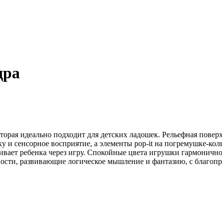
дра
орая идеально подходит для детских ладошек. Рельефная поверх
и сенсорное восприятие, а элементы pop-it на погремушке-коль
ивает ребенка через игру. Спокойные цвета игрушки гармоничн
вности, развивающие логическое мышление и фантазию, с благо