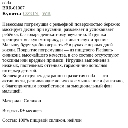
edda
BRR-01007
Купить:
OZON
|
WB
Невесомая погремушка с рельефной поверхностью бережно
массирует дёсны при кусании, развлекает и успокаивает
ребёнка, благодаря деликатному звучанию. Игрушка
тренирует мелкую моторику, развивает слух и зрение.
Малышу будет удобно держать её в руках с первых дней
жизни. Покрытие погремушки — из пищевого Platinum-
силикона высочайшего качества, в его составе отсутствуют
токсины или вредные примеси. Игрушка выполнена в
нежных, пастельных оттенках, гармонично дополняя
интерьер детской.
Коллекции игрушек для раннего развития edda — это
активности, развивающие логическое мышление и фантазию,
с благоприятным воздействием на эмоциональный фон
малышей.
Материал: Силикон
Возраст: 0+ месяцев
Состав: 100% пищевой силикон, нейлон