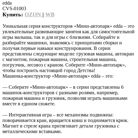
edda
CVS-01003
Купить:
OZON
|
WB
Уникальная серия конструкторов «Мини-автопарк» edda – это
увлекательные развивающие занятия как для самостоятельной
игры малыша, так и для игры с близкими. Собирайте и
разбирайте машинки, знакомясь с принципами сборки и
получая первые навыки конструирования. В серии
представлены следующие модели: грузовая машина, автокран
с магнитом, пожарная машина, строительная машина,
погрузчик, лесовоз с краном. Соберите «Мини-автопарк»,
чтобы построить настоящий город Детства!
Машинка-конструктор «Мини-автопарк» edda – это:
— Соберите «Мини-автопарк» – в серии представлены 6
машинок-конструкторов с разными ролями, например,
пожарная машина и грузовик, позволяя играть машинками
вместе в едином сюжете.
— Интерактивная игра – все механизмы подвижны:
поворачивается кран, вращается ковш и поднимается крюк.
Магнит в стреле крана притягивает детали грузовика с
металлическими вставками.