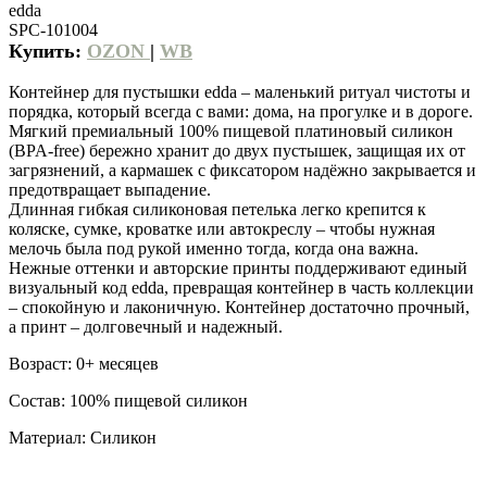
edda
SPC-101004
Купить:
OZON
|
WB
Контейнер для пустышки edda – маленький ритуал чистоты и
порядка, который всегда с вами: дома, на прогулке и в дороге.
Мягкий премиальный 100% пищевой платиновый силикон
(BPA-free) бережно хранит до двух пустышек, защищая их от
загрязнений, а кармашек с фиксатором надёжно закрывается и
предотвращает выпадение.
Длинная гибкая силиконовая петелька легко крепится к
коляске, сумке, кроватке или автокреслу – чтобы нужная
мелочь была под рукой именно тогда, когда она важна.
Нежные оттенки и авторские принты поддерживают единый
визуальный код edda, превращая контейнер в часть коллекции
– спокойную и лаконичную. Контейнер достаточно прочный,
а принт – долговечный и надежный.
Возраст: 0+ месяцев
Состав: 100% пищевой силикон
Материал: Силикон