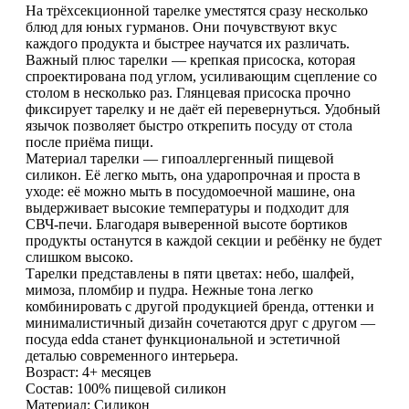
На трёхсекционной тарелке уместятся сразу несколько
блюд для юных гурманов. Они почувствуют вкус
каждого продукта и быстрее научатся их различать.
Важный плюс тарелки — крепкая присоска, которая
спроектирована под углом, усиливающим сцепление со
столом в несколько раз. Глянцевая присоска прочно
фиксирует тарелку и не даёт ей перевернуться. Удобный
язычок позволяет быстро открепить посуду от стола
после приёма пищи.
Материал тарелки — гипоаллергенный пищевой
силикон. Её легко мыть, она ударопрочная и проста в
уходе: её можно мыть в посудомоечной машине, она
выдерживает высокие температуры и подходит для
СВЧ-печи. Благодаря выверенной высоте бортиков
продукты останутся в каждой секции и ребёнку не будет
слишком высоко.
Тарелки представлены в пяти цветах: небо, шалфей,
мимоза, пломбир и пудра. Нежные тона легко
комбинировать с другой продукцией бренда, оттенки и
минималистичный дизайн сочетаются друг с другом —
посуда edda станет функциональной и эстетичной
деталью современного интерьера.
Возраст: 4+ месяцев
Состав: 100% пищевой силикон
Материал: Силикон