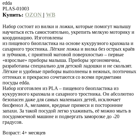
edda
PLAS-01003
Купить:
OZON
|
WB
Набор состоит из вилки и ложки, которые помогут малышу
научиться есть самостоятельно, укрепить мелкую моторику и
координацию. Изготовлены
из пищевого биопластика на основе кукурузного крахмала и
сахарного тростника. Лёгкие ложка и вилка без острых краёв
и зубчиков, с приятной матовой поверхностью – первые
«взрослые» приборы малыша. Приборы эргономичны,
разработаны специально для детской ладошки и не скользят.
Лёгкие и удобные приборы выполнены в нежных, поэтичных
оттенках и прекрасно сочетаются со всеми предметами
посуды edda.
Набор изготовлен из PLA – пищевого биопластика из
кукурузного крахмала и сахарного тростника. Он абсолютно
безопасен даже для самых маленьких детей, исключает
бисфенол А, меламин, вредные примеси и посторонние
запахи. За такой посудой легко ухаживать, её можно мыть в
посудомоечной машине и подвергать заморозке до -20
градусов.
Возраст: 4+ месяцев