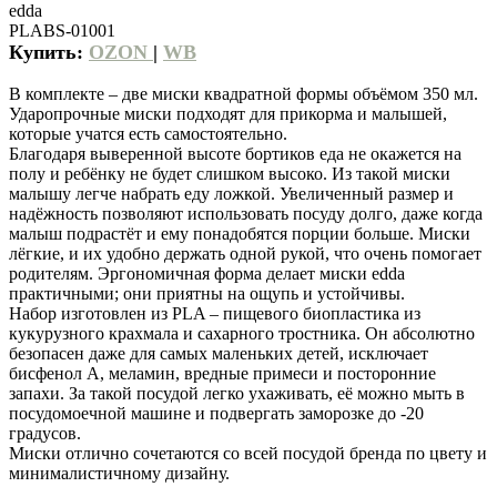
edda
PLABS-01001
Купить:
OZON
|
WB
В комплекте – две миски квадратной формы объёмом 350 мл.
Ударопрочные миски подходят для прикорма и малышей,
которые учатся есть самостоятельно.
Благодаря выверенной высоте бортиков еда не окажется на
полу и ребёнку не будет слишком высоко. Из такой миски
малышу легче набрать еду ложкой. Увеличенный размер и
надёжность позволяют использовать посуду долго, даже когда
малыш подрастёт и ему понадобятся порции больше. Миски
лёгкие, и их удобно держать одной рукой, что очень помогает
родителям. Эргономичная форма делает миски edda
практичными; они приятны на ощупь и устойчивы.
Набор изготовлен из PLA – пищевого биопластика из
кукурузного крахмала и сахарного тростника. Он абсолютно
безопасен даже для самых маленьких детей, исключает
бисфенол А, меламин, вредные примеси и посторонние
запахи. За такой посудой легко ухаживать, её можно мыть в
посудомоечной машине и подвергать заморозке до -20
градусов.
Миски отлично сочетаются со всей посудой бренда по цвету и
минималистичному дизайну.